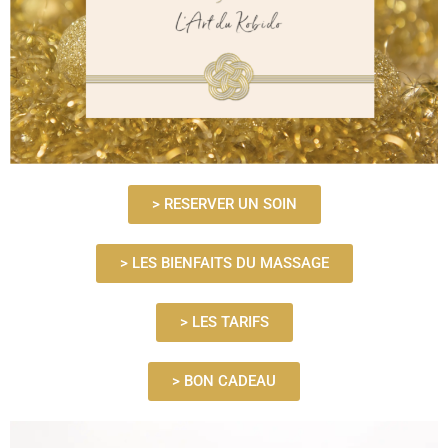
> RESERVER UN SOIN
> LES BIENFAITS DU MASSAGE
> LES TARIFS
> BON CADEAU