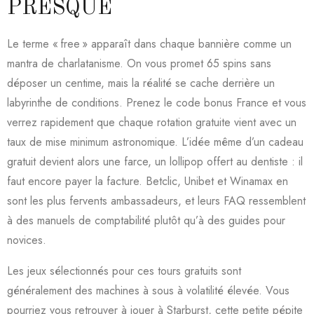
PRESQUE
Le terme « free » apparaît dans chaque bannière comme un
mantra de charlatanisme. On vous promet 65 spins sans
déposer un centime, mais la réalité se cache derrière un
labyrinthe de conditions. Prenez le code bonus France et vous
verrez rapidement que chaque rotation gratuite vient avec un
taux de mise minimum astronomique. L’idée même d’un cadeau
gratuit devient alors une farce, un lollipop offert au dentiste : il
faut encore payer la facture. Betclic, Unibet et Winamax en
sont les plus fervents ambassadeurs, et leurs FAQ ressemblent
à des manuels de comptabilité plutôt qu’à des guides pour
novices.
Les jeux sélectionnés pour ces tours gratuits sont
généralement des machines à sous à volatilité élevée. Vous
pourriez vous retrouver à jouer à Starburst, cette petite pépite