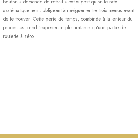
bouton « demande de retrait » est si petit qu’on le rate
systématiquement, obligeant à naviguer entre trois menus avant
de le trouver. Cette perte de temps, combinée à la lenteur du
processus, rend l’expérience plus irritante qu’une partie de
roulette à zéro.