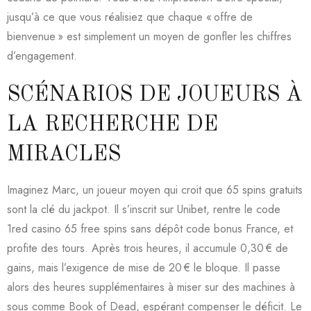
jusqu’à ce que vous réalisiez que chaque « offre de
bienvenue » est simplement un moyen de gonfler les chiffres
d’engagement.
SCÉNARIOS DE JOUEURS À
LA RECHERCHE DE
MIRACLES
Imaginez Marc, un joueur moyen qui croit que 65 spins gratuits
sont la clé du jackpot. Il s’inscrit sur Unibet, rentre le code
1red casino 65 free spins sans dépôt code bonus France, et
profite des tours. Après trois heures, il accumule 0,30 € de
gains, mais l’exigence de mise de 20 € le bloque. Il passe
alors des heures supplémentaires à miser sur des machines à
sous comme Book of Dead, espérant compenser le déficit. Le