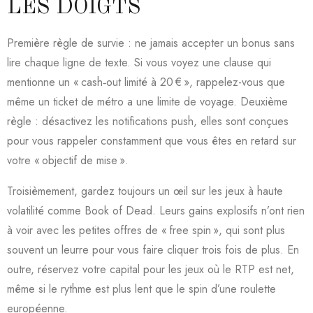
LES DOIGTS
Première règle de survie : ne jamais accepter un bonus sans
lire chaque ligne de texte. Si vous voyez une clause qui
mentionne un « cash‑out limité à 20 € », rappelez-vous que
même un ticket de métro a une limite de voyage. Deuxième
règle : désactivez les notifications push, elles sont conçues
pour vous rappeler constamment que vous êtes en retard sur
votre « objectif de mise ».
Troisièmement, gardez toujours un œil sur les jeux à haute
volatilité comme Book of Dead. Leurs gains explosifs n’ont rien
à voir avec les petites offres de « free spin », qui sont plus
souvent un leurre pour vous faire cliquer trois fois de plus. En
outre, réservez votre capital pour les jeux où le RTP est net,
même si le rythme est plus lent que le spin d’une roulette
européenne.