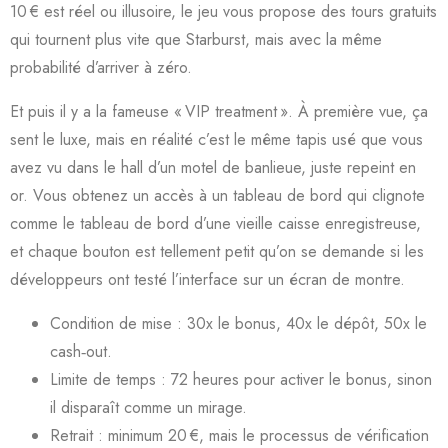
10 € est réel ou illusoire, le jeu vous propose des tours gratuits
qui tournent plus vite que Starburst, mais avec la même
probabilité d’arriver à zéro.
Et puis il y a la fameuse « VIP treatment ». À première vue, ça
sent le luxe, mais en réalité c’est le même tapis usé que vous
avez vu dans le hall d’un motel de banlieue, juste repeint en
or. Vous obtenez un accès à un tableau de bord qui clignote
comme le tableau de bord d’une vieille caisse enregistreuse,
et chaque bouton est tellement petit qu’on se demande si les
développeurs ont testé l’interface sur un écran de montre.
Condition de mise : 30x le bonus, 40x le dépôt, 50x le
cash‑out.
Limite de temps : 72 heures pour activer le bonus, sinon
il disparaît comme un mirage.
Retrait : minimum 20 €, mais le processus de vérification