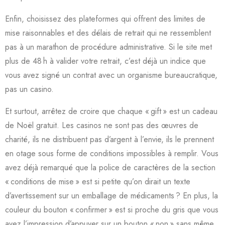
Enfin, choisissez des plateformes qui offrent des limites de
mise raisonnables et des délais de retrait qui ne ressemblent
pas à un marathon de procédure administrative. Si le site met
plus de 48 h à valider votre retrait, c’est déjà un indice que
vous avez signé un contrat avec un organisme bureaucratique,
pas un casino.
Et surtout, arrêtez de croire que chaque « gift » est un cadeau
de Noël gratuit. Les casinos ne sont pas des œuvres de
charité, ils ne distribuent pas d’argent à l’envie, ils le prennent
en otage sous forme de conditions impossibles à remplir. Vous
avez déjà remarqué que la police de caractères de la section
« conditions de mise » est si petite qu’on dirait un texte
d’avertissement sur un emballage de médicaments ? En plus, la
couleur du bouton « confirmer » est si proche du gris que vous
avez l’impression d’appuyer sur un bouton « non » sans même