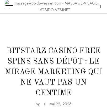
BITSTARZ CASINO FREE
SPINS SANS DÉPÔT : LE
MIRAGE MARKETING QUI
NE VAUT PAS UN
CENTIME
by
mai 22, 2026