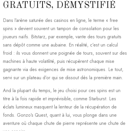
GRATUITS, DÉMYSTIFIÉ
Dans l’arène saturée des casinos en ligne, le terme « free
spins » devient souvent un tampon de consolation pour les
joueurs naïfs. Bitstarz, par exemple, vante des tours gratuits
sans dépôt comme une aubaine. En réalité, c’est un calcul
froid : ils vous donnent une poignée de tours, souvent sur des
machines à haute volatilité, puis récupèrent chaque mise
gagnante via des exigences de mise astronomiques. Le tout,
servi sur un plateau d’or qui se dissout dès la première main.
And la plupart du temps, le jeu choisi pour ces spins est un
titre à la fois rapide et imprévisible, comme Starburst. Les
éclats lumineux masquent la lenteur de la récupération de
fonds. Gonzo’s Quest, quant à lui, vous plonge dans une
aventure où chaque chute de pierre représente une chute de