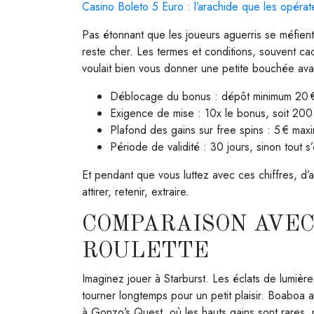
Casino Boleto 5 Euro : l’arachide que les opérat
Pas étonnant que les joueurs aguerris se méfient.
reste cher. Les termes et conditions, souvent cach
voulait bien vous donner une petite bouchée ava
Déblocage du bonus : dépôt minimum 20 
Exigence de mise : 10x le bonus, soit 200 
Plafond des gains sur free spins : 5 € max
Période de validité : 30 jours, sinon tout s
Et pendant que vous luttez avec ces chiffres, 
attirer, retenir, extraire.
COMPARAISON AVEC 
ROULETTE
Imaginez jouer à Starburst. Les éclats de lumière e
tourner longtemps pour un petit plaisir. Boaboa
à Gonzo’s Quest, où les hauts gains sont rares, 