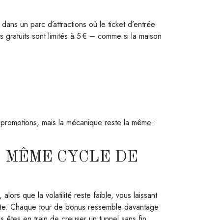
dans un parc d’attractions où le ticket d’entrée
s gratuits sont limités à 5 € – comme si la maison
promotions, mais la mécanique reste la même :
E MÊME CYCLE DE
lors que la volatilité reste faible, vous laissant
rante. Chaque tour de bonus ressemble davantage
 êtes en train de creuser un tunnel sans fin.