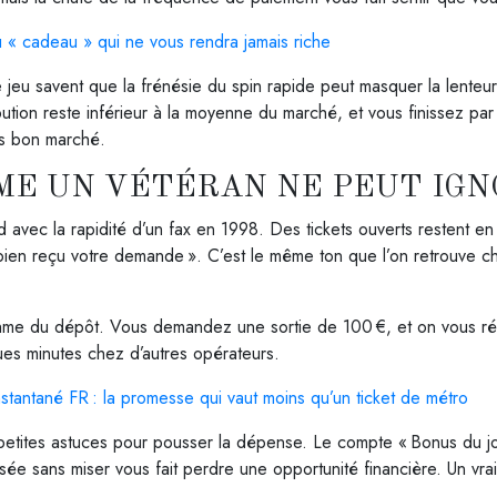
du « cadeau » qui ne vous rendra jamais riche
de jeu savent que la frénésie du spin rapide peut masquer la lente
ution reste inférieur à la moyenne du marché, et vous finissez par
s bon marché.
ME UN VÉTÉRAN NE PEUT IG
 avec la rapidité d’un fax en 1998. Des tickets ouverts restent e
ien reçu votre demande ». C’est le même ton que l’on retrouve c
rythme du dépôt. Vous demandez une sortie de 100 €, et on vous ré
es minutes chez d’autres opérateurs.
nstantané FR : la promesse qui vaut moins qu’un ticket de métro
 petites astuces pour pousser la dépense. Le compte « Bonus du j
ée sans miser vous fait perdre une opportunité financière. Un vrai 