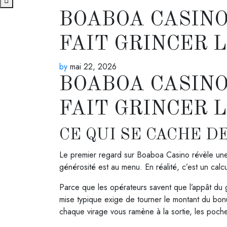
BOABOA CASINO 
FAIT GRINCER 
by
mai 22, 2026
BOABOA CASINO 
FAIT GRINCER 
CE QUI SE CACHE D
Le premier regard sur Boaboa Casino révèle une of
générosité est au menu. En réalité, c’est un calc
Parce que les opérateurs savent que l’appât du g
mise typique exige de tourner le montant du bon
chaque virage vous ramène à la sortie, les poche