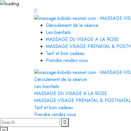
Déroulement de la séance
Les bienfaits
MASSAGE DU VISAGE A LA ROSE
MASSAGE VISAGE PRENATAL & POST
Tarif et bon cadeau
Prendre rendez-vous
Déroulement de la séance
Les bienfaits
MASSAGE DU VISAGE A LA ROSE
MASSAGE VISAGE PRENATAL & POSTNATAL
Tarif et bon cadeau
Prendre rendez-vous