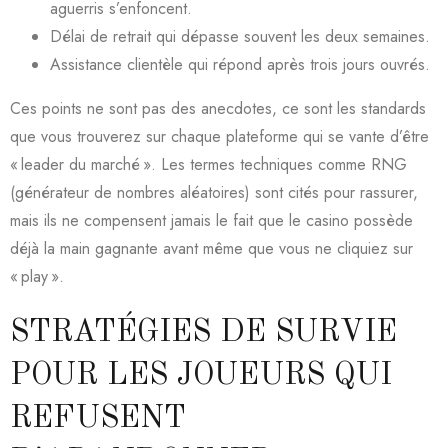
aguerris s’enfoncent.
Délai de retrait qui dépasse souvent les deux semaines.
Assistance clientèle qui répond après trois jours ouvrés.
Ces points ne sont pas des anecdotes, ce sont les standards
que vous trouverez sur chaque plateforme qui se vante d’être
« leader du marché ». Les termes techniques comme RNG
(générateur de nombres aléatoires) sont cités pour rassurer,
mais ils ne compensent jamais le fait que le casino possède
déjà la main gagnante avant même que vous ne cliquiez sur
« play ».
STRATÉGIES DE SURVIE
POUR LES JOUEURS QUI
REFUSENT