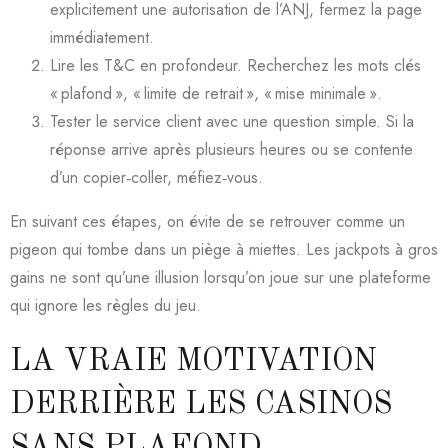
explicitement une autorisation de l’ANJ, fermez la page
immédiatement.
Lire les T&C en profondeur. Recherchez les mots clés
« plafond », « limite de retrait », « mise minimale ».
Tester le service client avec une question simple. Si la
réponse arrive après plusieurs heures ou se contente
d’un copier‑coller, méfiez‑vous.
En suivant ces étapes, on évite de se retrouver comme un
pigeon qui tombe dans un piège à miettes. Les jackpots à gros
gains ne sont qu’une illusion lorsqu’on joue sur une plateforme
qui ignore les règles du jeu.
LA VRAIE MOTIVATION
DERRIÈRE LES CASINOS
SANS PLAFOND