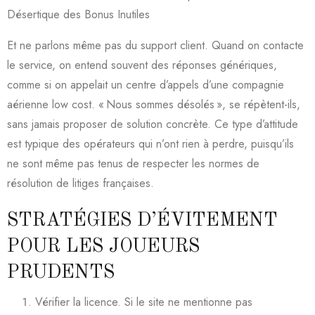
Désertique des Bonus Inutiles
Et ne parlons même pas du support client. Quand on contacte
le service, on entend souvent des réponses génériques,
comme si on appelait un centre d’appels d’une compagnie
aérienne low cost. « Nous sommes désolés », se répètent-ils,
sans jamais proposer de solution concrète. Ce type d’attitude
est typique des opérateurs qui n’ont rien à perdre, puisqu’ils
ne sont même pas tenus de respecter les normes de
résolution de litiges françaises.
STRATÉGIES D’ÉVITEMENT
POUR LES JOUEURS
PRUDENTS
Vérifier la licence. Si le site ne mentionne pas