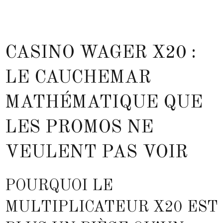
CASINO WAGER X20 :
LE CAUCHEMAR
MATHÉMATIQUE QUE
LES PROMOS NE
VEULENT PAS VOIR
POURQUOI LE
MULTIPLICATEUR X20 EST