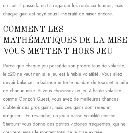
ce soit. Il passe la nuit à regarder les rouleaux tourner, mais
chaque gain est noyé sous l’impératif de miser encore.
COMMENT LES
MATHÉMATIQUES DE LA MISE
VOUS METTENT HORS JEU
Parce que chaque jeu possède son propre taux de volatilité,
le x20 ne vaut rien si le jeu est à faible volatilité. Vous allez
devoir balancer la balance entre le nombre de tours et la taille
de chaque mise. Si vous choisissez un jeu à haute volatilité
comme Gonzo’s Quest, vous avez de meilleures chances
d’obtenir des gros gains, mais ces gains sont rares et
irréguliers. En revanche, un jeu à basse volatilité comme
Starburst vous donne des petites victoires fréquentes, qui ne
couvrent jamais le montant total de la mise exigée.