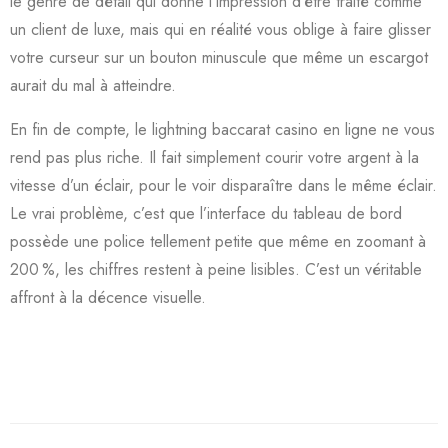
le genre de détail qui donne l’impression d’être traité comme
un client de luxe, mais qui en réalité vous oblige à faire glisser
votre curseur sur un bouton minuscule que même un escargot
aurait du mal à atteindre.
En fin de compte, le lightning baccarat casino en ligne ne vous
rend pas plus riche. Il fait simplement courir votre argent à la
vitesse d’un éclair, pour le voir disparaître dans le même éclair.
Le vrai problème, c’est que l’interface du tableau de bord
possède une police tellement petite que même en zoomant à
200 %, les chiffres restent à peine lisibles. C’est un véritable
affront à la décence visuelle.