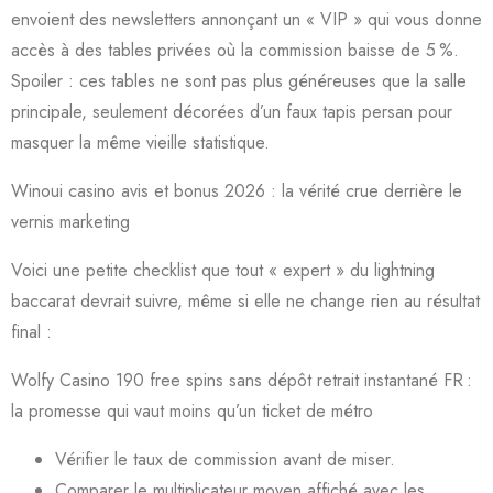
envoient des newsletters annonçant un « VIP » qui vous donne
accès à des tables privées où la commission baisse de 5 %.
Spoiler : ces tables ne sont pas plus généreuses que la salle
principale, seulement décorées d’un faux tapis persan pour
masquer la même vieille statistique.
Winoui casino avis et bonus 2026 : la vérité crue derrière le
vernis marketing
Voici une petite checklist que tout « expert » du lightning
baccarat devrait suivre, même si elle ne change rien au résultat
final :
Wolfy Casino 190 free spins sans dépôt retrait instantané FR :
la promesse qui vaut moins qu’un ticket de métro
Vérifier le taux de commission avant de miser.
Comparer le multiplicateur moyen affiché avec les