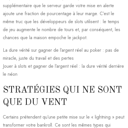
supplémentaire que le serveur garde votre mise en alerte
ajoute une fraction de pourcentage à leur marge. C’est le
même truc que les développeurs de slots utilisent : le temps
de jeu augmente le nombre de tours et, par conséquent, les
chances que la maison empoche le jackpot.
La dure vérité sur gagner de l’argent réel au poker : pas de
miracle, juste du travail et des pertes
Jouer à slots et gagner de l’argent réel : la dure vérité derrière
le néon
STRATÉGIES QUI NE SONT
QUE DU VENT
Certains prétendent qu’une petite mise sur le « lightning » peut
transformer votre bankroll. Ce sont les mêmes types qui