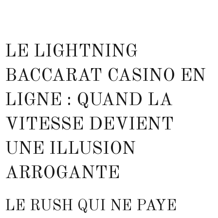
LE LIGHTNING
BACCARAT CASINO EN
LIGNE : QUAND LA
VITESSE DEVIENT
UNE ILLUSION
ARROGANTE
LE RUSH QUI NE PAYE