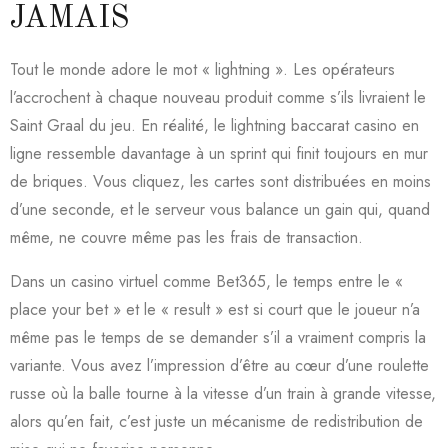
JAMAIS
Tout le monde adore le mot « lightning ». Les opérateurs
l’accrochent à chaque nouveau produit comme s’ils livraient le
Saint Graal du jeu. En réalité, le lightning baccarat casino en
ligne ressemble davantage à un sprint qui finit toujours en mur
de briques. Vous cliquez, les cartes sont distribuées en moins
d’une seconde, et le serveur vous balance un gain qui, quand
même, ne couvre même pas les frais de transaction.
Dans un casino virtuel comme Bet365, le temps entre le «
place your bet » et le « result » est si court que le joueur n’a
même pas le temps de se demander s’il a vraiment compris la
variante. Vous avez l’impression d’être au cœur d’une roulette
russe où la balle tourne à la vitesse d’un train à grande vitesse,
alors qu’en fait, c’est juste un mécanisme de redistribution de