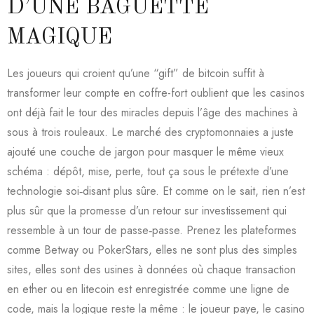
D’UNE BAGUETTE
MAGIQUE
Les joueurs qui croient qu’une “gift” de bitcoin suffit à
transformer leur compte en coffre-fort oublient que les casinos
ont déjà fait le tour des miracles depuis l’âge des machines à
sous à trois rouleaux. Le marché des cryptomonnaies a juste
ajouté une couche de jargon pour masquer le même vieux
schéma : dépôt, mise, perte, tout ça sous le prétexte d’une
technologie soi‑disant plus sûre. Et comme on le sait, rien n’est
plus sûr que la promesse d’un retour sur investissement qui
ressemble à un tour de passe‑passe. Prenez les plateformes
comme Betway ou PokerStars, elles ne sont plus des simples
sites, elles sont des usines à données où chaque transaction
en ether ou en litecoin est enregistrée comme une ligne de
code, mais la logique reste la même : le joueur paye, le casino