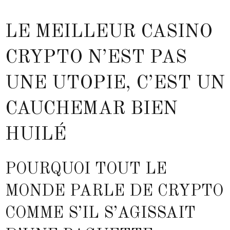
LE MEILLEUR CASINO
CRYPTO N’EST PAS
UNE UTOPIE, C’EST UN
CAUCHEMAR BIEN
HUILÉ
POURQUOI TOUT LE
MONDE PARLE DE CRYPTO
COMME S’IL S’AGISSAIT