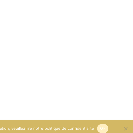
ion, veuillez lire notre politique de confidentialité
Ok