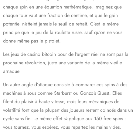
chaque spin en une équation mathématique. Imaginez que
chaque tour vaut une fraction de centime, et que le gain
potentiel n’atteint jamais le seuil de retrait. C’est le même
principe que le jeu de la roulette russe, sauf qu’on ne vous
donne même pas le pistolet.
Les jeux de casino bitcoin pour de l’argent réel ne sont pas la
prochaine révolution, juste une variante de la même vieille
arnaque
Un autre angle d’attaque consiste à comparer ces spins à des
machines à sous comme Starburst ou Gonzo’s Quest. Elles
filent du plaisir à haute vitesse, mais leurs mécaniques de
volatilité font que la plupart des joueurs restent coincés dans un
cycle sans fin. Le même effet s’applique aux 150 free spins :
vous tournez, vous espérez, vous repartez les mains vides.