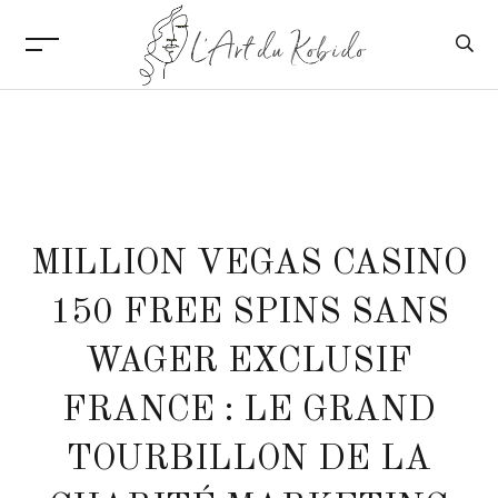
MILLION VEGAS CASINO
150 FREE SPINS SANS
WAGER EXCLUSIF
FRANCE : LE GRAND
TOURBILLON DE LA