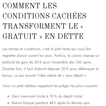
COMMENT LES
CONDITIONS CACHÉES
TRANSFORMENT LE «
GRATUIT » EN DETTE
Les termes et conditions, c’est le petit texte qui vous fait
regretter d’avoir ouvert les yeux. Parfois, le casino impose un
plafond de gain de 20 € pour l’ensemble des 150 spins.
D’autres fois, il faut d’abord déposer 20 € pour débloquer le
bonus, ce qui annule l’idée même de « sans dépôt ».
Voici un petit tableau rappelant les pièges les plus courants :
Gain maximum limité à 10 % du dépôt initial
Retrait bloqué pendant 48 h après le dernier spin