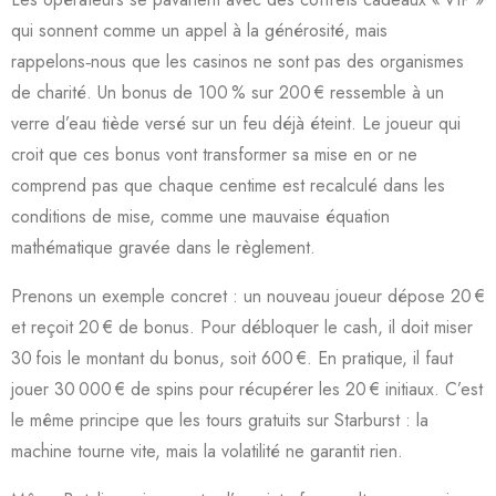
qui sonnent comme un appel à la générosité, mais
rappelons‑nous que les casinos ne sont pas des organismes
de charité. Un bonus de 100 % sur 200 € ressemble à un
verre d’eau tiède versé sur un feu déjà éteint. Le joueur qui
croit que ces bonus vont transformer sa mise en or ne
comprend pas que chaque centime est recalculé dans les
conditions de mise, comme une mauvaise équation
mathématique gravée dans le règlement.
Prenons un exemple concret : un nouveau joueur dépose 20 €
et reçoit 20 € de bonus. Pour débloquer le cash, il doit miser
30 fois le montant du bonus, soit 600 €. En pratique, il faut
jouer 30 000 € de spins pour récupérer les 20 € initiaux. C’est
le même principe que les tours gratuits sur Starburst : la
machine tourne vite, mais la volatilité ne garantit rien.