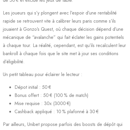
de 50 € et exclue les jeux de table.
Les joueurs qui s’y plongent avec l’espoir d’une rentabilité
rapide se retrouvent vite à calibrer leurs paris comme s’ils
jouaient à Gonzo’s Quest, où chaque décision dépend d’une
mécanique de “avalanche” qui fait éclater les gains potentiels
à chaque tour. La réalité, cependant, est qu’ils recalculent leur
bankroll à chaque fois que le site met à jour ses conditions
d’éligibilité.
Un petit tableau pour éclairer le lecteur :
Dépot initial : 50 €
Bonus offert : 50 € (100 % de match)
Mise requise : 30x (3000 €)
Cashback appliqué : 10 % plafonné à 30 €
Par ailleurs, Unibet propose parfois des boosts de dépôt qui