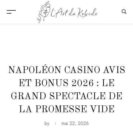
NAPOLÉON CASINO AVIS
ET BONUS 2026 : LE
GRAND SPECTACLE DE
LA PROMESSE VIDE
by
mai 22, 2026