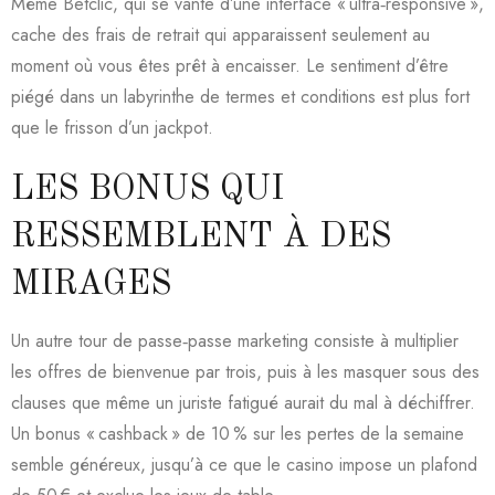
Même Betclic, qui se vante d’une interface « ultra‑responsive »,
cache des frais de retrait qui apparaissent seulement au
moment où vous êtes prêt à encaisser. Le sentiment d’être
piégé dans un labyrinthe de termes et conditions est plus fort
que le frisson d’un jackpot.
LES BONUS QUI
RESSEMBLENT À DES
MIRAGES
Un autre tour de passe‑passe marketing consiste à multiplier
les offres de bienvenue par trois, puis à les masquer sous des
clauses que même un juriste fatigué aurait du mal à déchiffrer.
Un bonus « cashback » de 10 % sur les pertes de la semaine
semble généreux, jusqu’à ce que le casino impose un plafond