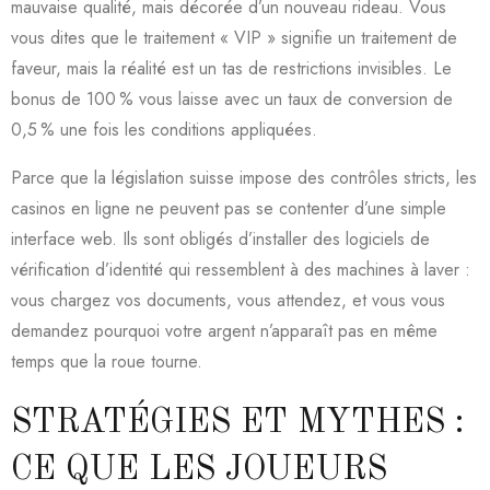
mauvaise qualité, mais décorée d’un nouveau rideau. Vous
vous dites que le traitement « VIP » signifie un traitement de
faveur, mais la réalité est un tas de restrictions invisibles. Le
bonus de 100 % vous laisse avec un taux de conversion de
0,5 % une fois les conditions appliquées.
Parce que la législation suisse impose des contrôles stricts, les
casinos en ligne ne peuvent pas se contenter d’une simple
interface web. Ils sont obligés d’installer des logiciels de
vérification d’identité qui ressemblent à des machines à laver :
vous chargez vos documents, vous attendez, et vous vous
demandez pourquoi votre argent n’apparaît pas en même
temps que la roue tourne.
STRATÉGIES ET MYTHES :
CE QUE LES JOUEURS