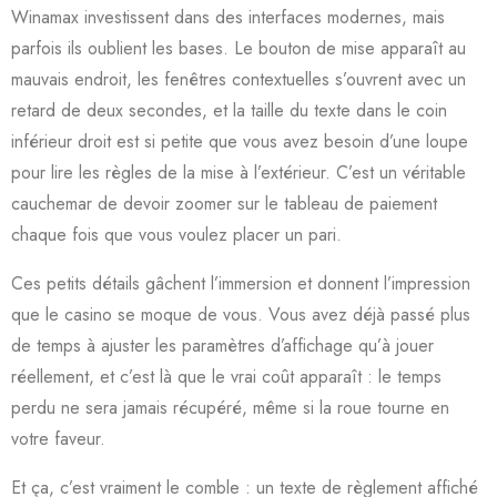
Winamax investissent dans des interfaces modernes, mais
parfois ils oublient les bases. Le bouton de mise apparaît au
mauvais endroit, les fenêtres contextuelles s’ouvrent avec un
retard de deux secondes, et la taille du texte dans le coin
inférieur droit est si petite que vous avez besoin d’une loupe
pour lire les règles de la mise à l’extérieur. C’est un véritable
cauchemar de devoir zoomer sur le tableau de paiement
chaque fois que vous voulez placer un pari.
Ces petits détails gâchent l’immersion et donnent l’impression
que le casino se moque de vous. Vous avez déjà passé plus
de temps à ajuster les paramètres d’affichage qu’à jouer
réellement, et c’est là que le vrai coût apparaît : le temps
perdu ne sera jamais récupéré, même si la roue tourne en
votre faveur.
Et ça, c’est vraiment le comble : un texte de règlement affiché