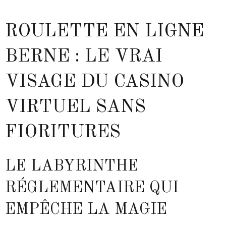
ROULETTE EN LIGNE
BERNE : LE VRAI
VISAGE DU CASINO
VIRTUEL SANS
FIORITURES
LE LABYRINTHE
RÉGLEMENTAIRE QUI
EMPÊCHE LA MAGIE