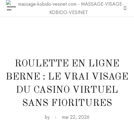
ROULETTE EN LIGNE
BERNE : LE VRAI VISAGE
DU CASINO VIRTUEL
SANS FIORITURES
by
mai 22, 2026