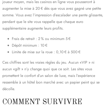
joueur moyen, mais les casinos en ligne vous pousseront à
augmenter la mise à 20 € dès que vous avez gagné une petite
somme. Vous avez l’impression d’escalader une pente glissante,
pendant que le site vous rappelle que chaque euro
supplémentaire augmente leurs profits.
Frais de retrait : 2 % ou minimum 5 €
Dépôt minimum : 10 €
Limite de mise sur la roue : 0,10 € à 500 €
Ces chiffres sont les vraies règles du jeu. Aucun «VIP » ni
aucun «gift » n’y change quoi que ce soit. Les sites vous
promettent le confort d’un salon de luxe, mais l’expérience
ressemble à un hôtel bon marché avec un papier peint qui se
décolle.
COMMENT SURVIVRE