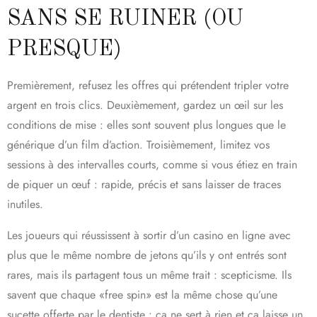
SANS SE RUINER (OU
PRESQUE)
Premièrement, refusez les offres qui prétendent tripler votre
argent en trois clics. Deuxièmement, gardez un œil sur les
conditions de mise : elles sont souvent plus longues que le
générique d’un film d’action. Troisièmement, limitez vos
sessions à des intervalles courts, comme si vous étiez en train
de piquer un œuf : rapide, précis et sans laisser de traces
inutiles.
Les joueurs qui réussissent à sortir d’un casino en ligne avec
plus que le même nombre de jetons qu’ils y ont entrés sont
rares, mais ils partagent tous un même trait : scepticisme. Ils
savent que chaque «free spin» est la même chose qu’une
sucette offerte par le dentiste : ça ne sert à rien et ça laisse un