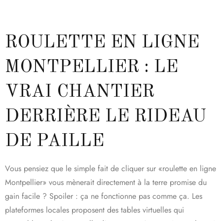
ROULETTE EN LIGNE
MONTPELLIER : LE
VRAI CHANTIER
DERRIÈRE LE RIDEAU
DE PAILLE
Vous pensiez que le simple fait de cliquer sur «roulette en ligne
Montpellier» vous mènerait directement à la terre promise du
gain facile ? Spoiler : ça ne fonctionne pas comme ça. Les
plateformes locales proposent des tables virtuelles qui