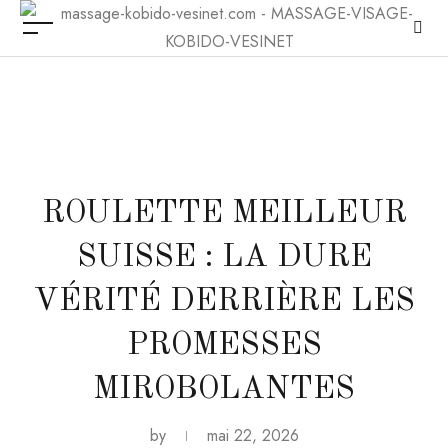
ROULETTE MEILLEUR
SUISSE : LA DURE
VÉRITÉ DERRIÈRE LES
PROMESSES
MIROBOLANTES
by
mai 22, 2026