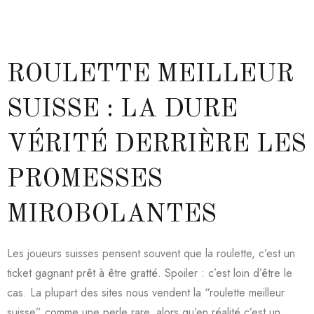
ROULETTE MEILLEUR
SUISSE : LA DURE
VÉRITÉ DERRIÈRE LES
PROMESSES
MIROBOLANTES
Les joueurs suisses pensent souvent que la roulette, c’est un
ticket gagnant prêt à être gratté. Spoiler : c’est loin d’être le
cas. La plupart des sites nous vendent la “roulette meilleur
suisse” comme une perle rare, alors qu’en réalité c’est un