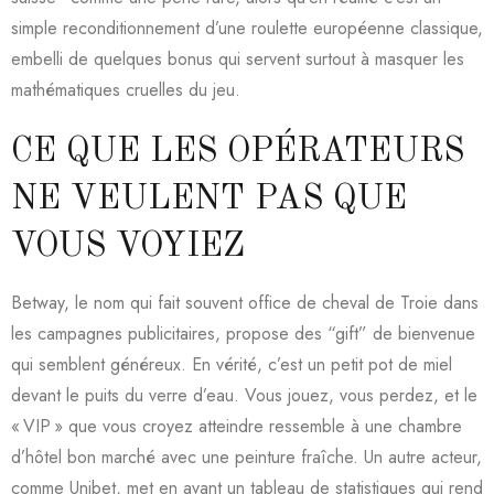
simple reconditionnement d’une roulette européenne classique,
embelli de quelques bonus qui servent surtout à masquer les
mathématiques cruelles du jeu.
CE QUE LES OPÉRATEURS
NE VEULENT PAS QUE
VOUS VOYIEZ
Betway, le nom qui fait souvent office de cheval de Troie dans
les campagnes publicitaires, propose des “gift” de bienvenue
qui semblent généreux. En vérité, c’est un petit pot de miel
devant le puits du verre d’eau. Vous jouez, vous perdez, et le
« VIP » que vous croyez atteindre ressemble à une chambre
d’hôtel bon marché avec une peinture fraîche. Un autre acteur,
comme Unibet, met en avant un tableau de statistiques qui rend