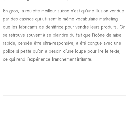
En gros, la roulette meilleur suisse n’est qu’une illusion vendue
par des casinos qui utilisent le même vocabulaire marketing
que les fabricants de dentifrice pour vendre leurs produits. On
se retrouve souvent à se plaindre du fait que l’icône de mise
rapide, censée être ultra‑responsive, a été conçue avec une
police si petite qu’on a besoin d’une loupe pour lire le texte,
ce qui rend l’expérience franchement irritante.