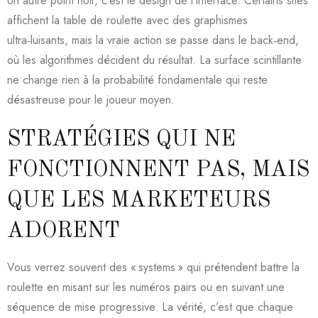
Un autre point noir, c’est le design de l’interface. Certains sites
affichent la table de roulette avec des graphismes
ultra‑luisants, mais la vraie action se passe dans le back‑end,
où les algorithmes décident du résultat. La surface scintillante
ne change rien à la probabilité fondamentale qui reste
désastreuse pour le joueur moyen.
STRATÉGIES QUI NE
FONCTIONNENT PAS, MAIS
QUE LES MARKETEURS
ADORENT
Vous verrez souvent des « systems » qui prétendent battre la
roulette en misant sur les numéros pairs ou en suivant une
séquence de mise progressive. La vérité, c’est que chaque