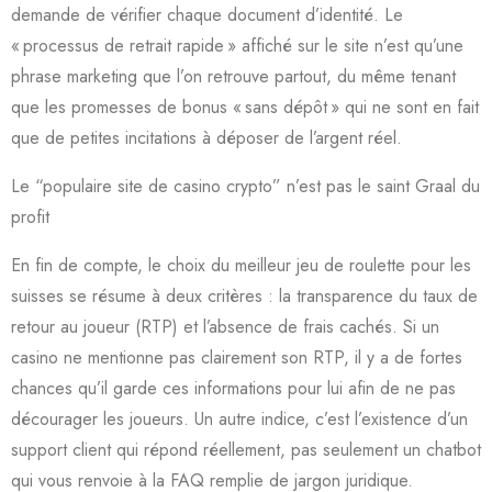
demande de vérifier chaque document d’identité. Le
« processus de retrait rapide » affiché sur le site n’est qu’une
phrase marketing que l’on retrouve partout, du même tenant
que les promesses de bonus « sans dépôt » qui ne sont en fait
que de petites incitations à déposer de l’argent réel.
Le “populaire site de casino crypto” n’est pas le saint Graal du
profit
En fin de compte, le choix du meilleur jeu de roulette pour les
suisses se résume à deux critères : la transparence du taux de
retour au joueur (RTP) et l’absence de frais cachés. Si un
casino ne mentionne pas clairement son RTP, il y a de fortes
chances qu’il garde ces informations pour lui afin de ne pas
décourager les joueurs. Un autre indice, c’est l’existence d’un
support client qui répond réellement, pas seulement un chatbot
qui vous renvoie à la FAQ remplie de jargon juridique.