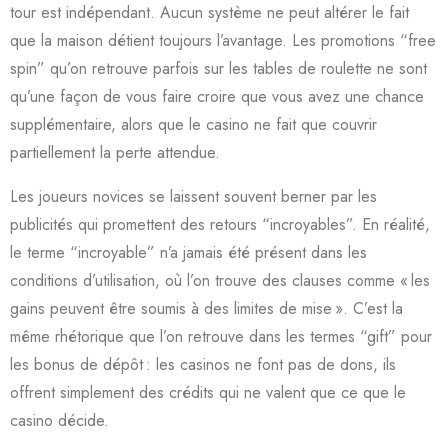
tour est indépendant. Aucun système ne peut altérer le fait
que la maison détient toujours l’avantage. Les promotions “free
spin” qu’on retrouve parfois sur les tables de roulette ne sont
qu’une façon de vous faire croire que vous avez une chance
supplémentaire, alors que le casino ne fait que couvrir
partiellement la perte attendue.
Les joueurs novices se laissent souvent berner par les
publicités qui promettent des retours “incroyables”. En réalité,
le terme “incroyable” n’a jamais été présent dans les
conditions d’utilisation, où l’on trouve des clauses comme « les
gains peuvent être soumis à des limites de mise ». C’est la
même rhétorique que l’on retrouve dans les termes “gift” pour
les bonus de dépôt : les casinos ne font pas de dons, ils
offrent simplement des crédits qui ne valent que ce que le
casino décide.