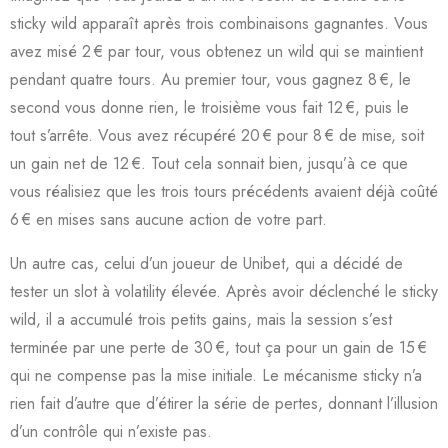
sticky wild apparaît après trois combinaisons gagnantes. Vous
avez misé 2 € par tour, vous obtenez un wild qui se maintient
pendant quatre tours. Au premier tour, vous gagnez 8 €, le
second vous donne rien, le troisième vous fait 12 €, puis le
tout s’arrête. Vous avez récupéré 20 € pour 8 € de mise, soit
un gain net de 12 €. Tout cela sonnait bien, jusqu’à ce que
vous réalisiez que les trois tours précédents avaient déjà coûté
6 € en mises sans aucune action de votre part.
Un autre cas, celui d’un joueur de Unibet, qui a décidé de
tester un slot à volatility élevée. Après avoir déclenché le sticky
wild, il a accumulé trois petits gains, mais la session s’est
terminée par une perte de 30 €, tout ça pour un gain de 15 €
qui ne compense pas la mise initiale. Le mécanisme sticky n’a
rien fait d’autre que d’étirer la série de pertes, donnant l’illusion
d’un contrôle qui n’existe pas.