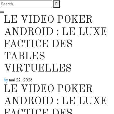
LE VIDEO POKER
ANDROID : LE LUXE
FACTICE DES
TABLES
VIRTUELLES
by
mai 22, 2026
LE VIDEO POKER
ANDROID : LE LUXE
FACTICE DES