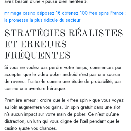
avez besoin d’une « pause bien méritée ».
mr mega casino déposez 1€ obtenez 100 free spins France :
la promesse la plus ridicule du secteur
STRATÉGIES RÉALISTES
ET ERREURS
FRÉQUENTES
Si vous ne voulez pas perdre votre temps, commencez par
accepter que le video poker android n’est pas une source
de revenu. Traitez-le comme une étude de probabilité, pas
comme une aventure héroïque.
Première erreur : croire que le « free spin » que vous voyez
au loin augmentera vos gains. Un spin gratuit dans une slot
n’a aucun impact sur votre main de poker. Ce n’est qu’une
distraction, un lutin qui vous cligne de l’œil pendant que le
casino ajuste vos chances.