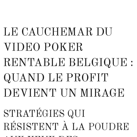
LE CAUCHEMAR DU
VIDEO POKER
RENTABLE BELGIQUE :
QUAND LE PROFIT
DEVIENT UN MIRAGE
STRATÉGIES QUI
RÉSISTENT À LA POUDRE