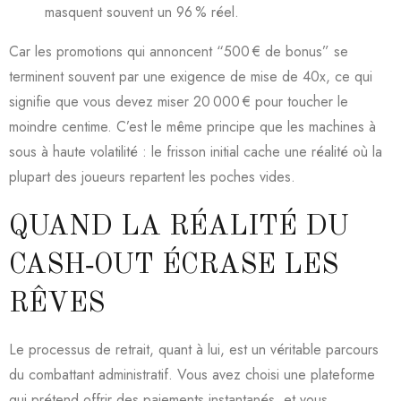
masquent souvent un 96 % réel.
Car les promotions qui annoncent “500 € de bonus” se
terminent souvent par une exigence de mise de 40x, ce qui
signifie que vous devez miser 20 000 € pour toucher le
moindre centime. C’est le même principe que les machines à
sous à haute volatilité : le frisson initial cache une réalité où la
plupart des joueurs repartent les poches vides.
QUAND LA RÉALITÉ DU
CASH‑OUT ÉCRASE LES
RÊVES
Le processus de retrait, quant à lui, est un véritable parcours
du combattant administratif. Vous avez choisi une plateforme
qui prétend offrir des paiements instantanés, et vous